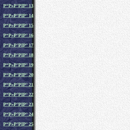
Р“Р»Р°РІР° 13
Р“Р»Р°РІР° 14
Р“Р»Р°РІР° 15
Р“Р»Р°РІР° 16
Р“Р»Р°РІР° 17
Р“Р»Р°РІР° 18
Р“Р»Р°РІР° 19
Р“Р»Р°РІР° 20
Р“Р»Р°РІР° 21
Р“Р»Р°РІР° 22
Р“Р»Р°РІР° 23
Р“Р»Р°РІР° 24
Р“Р»Р°РІР° 25