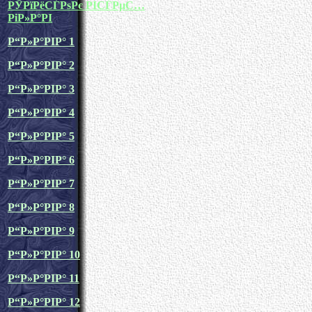
РЎРїРёСЃРѕРє РІСЃРµС…
РіР»Р°РІ
Р“Р»Р°РІР° 1
Р“Р»Р°РІР° 2
Р“Р»Р°РІР° 3
Р“Р»Р°РІР° 4
Р“Р»Р°РІР° 5
Р“Р»Р°РІР° 6
Р“Р»Р°РІР° 7
Р“Р»Р°РІР° 8
Р“Р»Р°РІР° 9
Р“Р»Р°РІР° 10
Р“Р»Р°РІР° 11
Р“Р»Р°РІР° 12