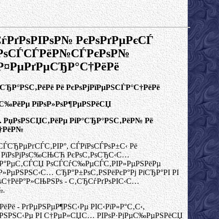
ѓРґРѕРІРѕР№ РєРѕРґРµРєСЃ
 РѕСЃСЃРёР№СЃРєРѕР№
Р¤РµРґРµСЂР°С†РёРё
Р°СЂР°РЅС‚РёРё Рё РєРѕРјРїРµРЅСЃР°С†РёРё
Р±С‰РёРµ РїРѕР»РѕР¶РµРЅРёСЏ
 РџРѕРЅСЏС‚РёРµ РіР°СЂР°РЅС‚РёР№ Рё
С†РёР№
СЃСЂРµРґСЃС‚РІР°, СЃРїРѕСЃРѕР±С‹ Рё
Ѓ РїРѕРјРѕС‰СЊСЋ РєРѕС‚РѕСЂС‹С…
ІР°РµС‚СЃСЏ РѕСЃСѓС‰РµСЃС‚РІР»РµРЅРёРµ
Р»РµРЅРЅС‹С… СЂР°Р±РѕС‚РЅРёРєР°Рј РїСЂР°РІ РІ
ѕС†РёР°Р»СЊРЅРѕ - С‚СЂСѓРґРѕРІС‹С…
№.
ёРё - РґРµРЅРµР¶РЅС‹Рµ РІС‹РїР»Р°С‚С‹,
µРЅРЅС‹Рµ РІ С†РµР»СЏС… РІРѕР·РјРµС‰РµРЅРёСЏ