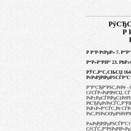
РўСЂС
Р
Р Р°Р·РґРµР» 7. Р“
Р“Р»Р°РІР° 23. Рћ
РЎС‚Р°С‚СЊСЏ 164.
РєРѕРјРїРµРЅСЃР°
Р“Р°СЂР°РЅС‚РёРё - 
СѓСЃР»РѕРІРёСЏ, С
РѕР±РµСЃРїРµС‡РёР
РїСЂРµРґРѕСЃС‚Р°РІ
РѕР±Р»Р°СЃС‚Рё СЃР
РѕС‚РЅРѕС€РµРЅРёР
РљРѕРјРїРµРЅСЃР°С†Р
СѓСЃС‚Р°РЅРѕРІР»Р