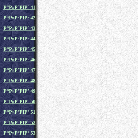
Р“Р»Р°РІР° 41
Р“Р»Р°РІР° 42
Р“Р»Р°РІР° 43
Р“Р»Р°РІР° 44
Р“Р»Р°РІР° 45
Р“Р»Р°РІР° 46
Р“Р»Р°РІР° 47
Р“Р»Р°РІР° 48
Р“Р»Р°РІР° 49
Р“Р»Р°РІР° 50
Р“Р»Р°РІР° 51
Р“Р»Р°РІР° 52
Р“Р»Р°РІР° 53