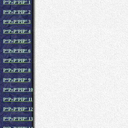
Р“Р»Р°РІР° 1
Р“Р»Р°РІР° 2
Р“Р»Р°РІР° 3
Р“Р»Р°РІР° 4
Р“Р»Р°РІР° 5
Р“Р»Р°РІР° 6
Р“Р»Р°РІР° 7
Р“Р»Р°РІР° 8
Р“Р»Р°РІР° 9
Р“Р»Р°РІР° 10
Р“Р»Р°РІР° 11
Р“Р»Р°РІР° 12
Р“Р»Р°РІР° 13