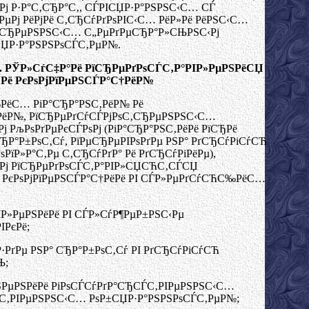
Рј Р·Р°С‚СЂР°С‚, СЃРІСЏР·Р°РЅРЅС‹С… СЃ
РµРј РёРјРё С‚СЂСѓРґРѕРІС‹С… РёР»Рё РёРЅС‹С…
‚СЂРµРЅРЅС‹С… С„РµРґРµСЂР°Р»СЊРЅС‹Рј
±СЏР·Р°РЅРЅРѕСЃС‚РµР№.
. РЎР»СѓС‡Р°Рё РїСЂРµРґРѕСЃС‚Р°РІР»РµРЅРёСЏ
Рё РєРѕРјРїРµРЅСЃР°С†РёР№
‰РёС… РіР°СЂР°РЅС‚РёР№ Рё
†РёР№, РїСЂРµРґСѓСЃРјРѕС‚СЂРµРЅРЅС‹С…
 РљРѕРґРµРєСЃРѕРј (РіР°СЂР°РЅС‚РёРё РїСЂРё
СЂР°Р±РѕС‚Сѓ, РїРµСЂРµРІРѕРґРµ РЅР° РґСЂСѓРіСѓСЋ
РѕРїР»Р°С‚Рµ С‚СЂСѓРґР° Рё РґСЂСѓРіРёРµ),
°Рј РїСЂРµРґРѕСЃС‚Р°РІР»СЏСЋС‚СЃСЏ
ё РєРѕРјРїРµРЅСЃР°С†РёРё РІ СЃР»РµРґСѓСЋС‰РёС…
ІР»РµРЅРёРё РІ СЃР»СѓР¶РµР±РЅС‹Рµ
ІРєРё;
·РґРµ РЅР° СЂР°Р±РѕС‚Сѓ РІ РґСЂСѓРіСѓСЋ
Њ;
ЅРµРЅРёРё РіРѕСЃСѓРґР°СЂСЃС‚РІРµРЅРЅС‹С…
С‚РІРµРЅРЅС‹С… РѕР±СЏР·Р°РЅРЅРѕСЃС‚РµР№;