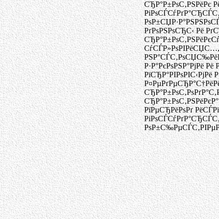
СЂР°Р±РѕС‚РЅРёРє Р
РіРѕСЃСѓРґР°СЂСЃС
РѕР±СЏР·Р°РЅРЅРѕСЃ
РґРѕРЅРѕСЂС‹ Рё РґС
СЂР°Р±РѕС‚РЅРёРєСѓ 
СѓСЃР»РѕРІРёСЏС…,
РЅР°СЃС‚РѕСЏС‰РёР
Р·Р°РєРѕРЅР°РјРё Рё
РїСЂР°РІРѕРІС‹РјРё
Р¤РµРґРµСЂР°С†РёР
СЂР°Р±РѕС‚РѕРґР°С‚
СЂР°Р±РѕС‚РЅРёРєР°
РїРµСЂРёРѕРґ РёСЃР
РіРѕСЃСѓРґР°СЂСЃС
РѕР±С‰РµСЃС‚РІРµР