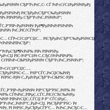
‰РµРЅРёРё СЂР°Р±РѕС‚С‹ СЃ РѕР±СѓС‡РµРЅРёРµРј;
ґРµРЅРЅРѕРј РїСЂРµРєСЂР°С‰РµРЅРёРё
їРѕ РІРёРЅРµ СЂР°Р±РѕС‚РЅРёРєР°;
С‚Р°РІР»РµРЅРёРё РµР¶РµРіРѕРґРЅРѕРіРѕ
РѕРіРѕ РѕС‚РїСѓСЃРєР°;
ЂС‹С… СЃР»СѓС‡Р°СЏС… РїСЂРµРєСЂР°С‰РµРЅРёСЏ
РґРѕРіРѕРІРѕСЂР°;
Р°РґРµСЂР¶РєРѕР№ РїРѕ РІРёРЅРµ
РµР»СЏ РІС‹РґР°С‡Рё С‚СЂСѓРґРѕРІРѕР№
ё СѓРІРѕР»СЊРЅРµРЅРёРё СЂР°Р±РѕС‚РЅРёРєР°;
ЃР»СѓС‡Р°СЏС…,
‚СЂРµРЅРЅС‹С… РЅР°СЃС‚РѕСЏС‰РёРј
ё РёРЅС‹РјРё С„РµРґРµСЂР°Р»СЊРЅС‹РјРё
ЃС‚Р°РІР»РµРЅРёРё РіР°СЂР°РЅС‚РёР№ Рё
†РёР№ СЃРѕРѕС‚РІРµС‚СЃС‚РІСѓСЋС‰РёРµ
ЂРѕРёР·РІРѕРґСЏС‚СЃСЏ Р·Р° СЃС‡РµС‚
°Р±РѕС‚РѕРґР°С‚РµР»СЏ. РћСЂРіР°РЅС‹ Рё
РёРё, РІ РёРЅС‚РµСЂРµСЃР°С… РєРѕС‚РѕСЂС‹С…