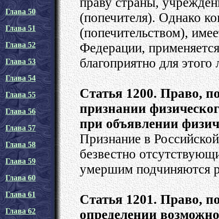
праву страны, учрежден
Глава 50
(попечителя). Однако ко
Глава 51
(попечительством), имее
Федерации, применяется
Глава 52
благоприятно для этого 
Глава 53
Глава 54
Статья 1200. Право, 
Глава 55
признании физическог
Глава 56
при объявлении физи
Глава 57
Признание в Российской
Глава 58
безвестно отсутствующи
Глава 59
умершим подчиняются р
Глава 60
Глава 61
Статья 1201. Право, 
Глава 62
определении возможно