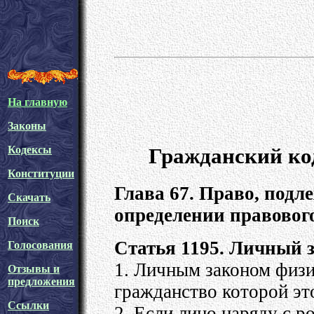
На главную
Законы
Гражданский ко
Кодексы
Конституции
Глава 67. Право, под
Скачать
определении правовог
Поиск
Статья 1195. Личный 
Голосования
1. Личным законом физи
Отзывы и
предложения
гражданство которой эт
Ссылки
2. Если лицо наряду с 