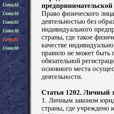
предпринимательской
Глава 63
Право физического лица
Глава 64
деятельностью без обра
Глава 65
индивидуального предпр
Глава 66
страны, где такое физич
Глава 67
качестве индивидуально
Глава 68
правило не может быть 
обязательной регистрац
основного места осуще
деятельности.
Статья 1202. Личный 
1. Личным законом юрид
страны, где учреждено 