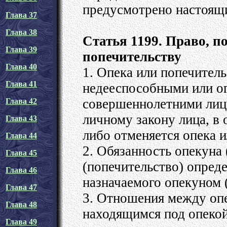
предусмотрено настоящ
Глава 37
Глава 38
Статья 1199. Право, 
Глава 39
попечительству
Глава 40
1. Опека или попечител
Глава 41
недееспособными или о
совершеннолетними лица
Глава 42
личному закону лица, в
Глава 43
либо отменяется опека и
Глава 44
2. Обязанность опекуна 
Глава 45
(попечительство) опреде
Глава 46
назначаемого опекуном 
Глава 47
3. Отношения между опе
Глава 48
находящимся под опекой
Глава 49