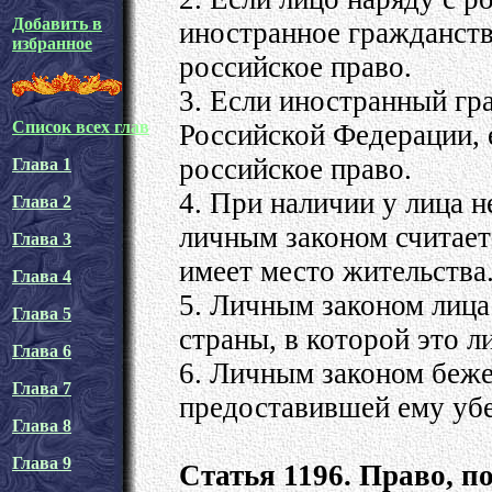
Добавить в
иностранное гражданств
избранное
российское право.
3. Если иностранный гр
Список всех глав
Российской Федерации, 
российское право.
Глава 1
4. При наличии у лица 
Глава 2
личным законом считаетс
Глава 3
имеет место жительства
Глава 4
5. Личным законом лица
Глава 5
страны, в которой это л
Глава 6
6. Личным законом беже
Глава 7
предоставившей ему уб
Глава 8
Глава 9
Статья 1196. Право, 