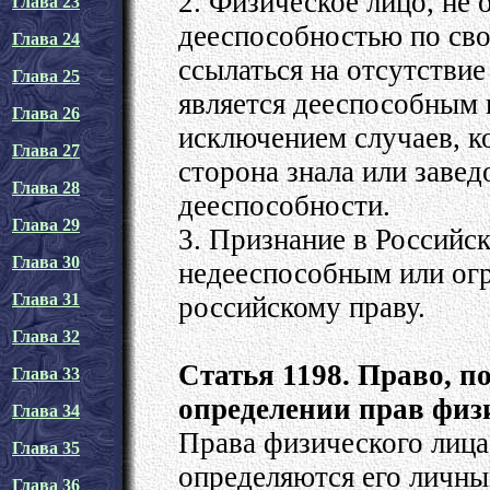
2. Физическое лицо, не
Глава 23
дееспособностью по сво
Глава 24
ссылаться на отсутствие
Глава 25
является дееспособным 
Глава 26
исключением случаев, ко
Глава 27
сторона знала или завед
Глава 28
дееспособности.
Глава 29
3. Признание в Российс
Глава 30
недееспособным или ог
Глава 31
российскому праву.
Глава 32
Статья 1198. Право, 
Глава 33
определении прав физ
Глава 34
Права физического лица 
Глава 35
определяются его личны
Глава 36