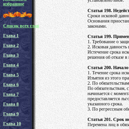
установлено иное.
избранное
Статья 198. Недейс
Сроки исковой давно
Основания приостан
Список всех глав
законами.
Глава 1
Статья 199. Примен
1. Требование о защ
Глава 2
2. Исковая давность
Истечение срока иск
Глава 3
решения об отказе в 
Глава 4
Статья 200. Начало
1. Течение срока ис
Глава 5
Изъятия из этого п
2. По обязательства
Глава 6
По обязательствам, 
начинается с момент
Глава 7
предоставляется льг
указанного срока.
Глава 8
3. По регрессным об
Глава 9
Статья 201. Срок и
Глава 10
Перемена лиц в обяз