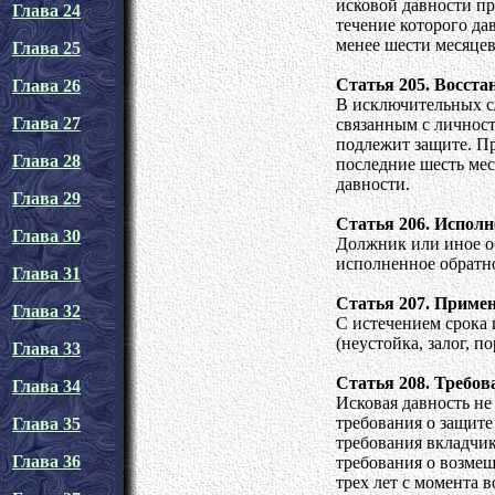
исковой давности пр
Глава 24
течение которого да
менее шести месяцев
Глава 25
Статья 205. Восста
Глава 26
В исключительных сл
Глава 27
связанным с личност
подлежит защите. Пр
Глава 28
последние шесть мес
давности.
Глава 29
Статья 206. Исполн
Глава 30
Должник или иное об
исполненное обратно
Глава 31
Статья 207. Приме
Глава 32
С истечением срока 
(неустойка, залог, по
Глава 33
Статья 208. Требов
Глава 34
Исковая давность не
требования о защите
Глава 35
требования вкладчик
Глава 36
требования о возме
трех лет с момента 