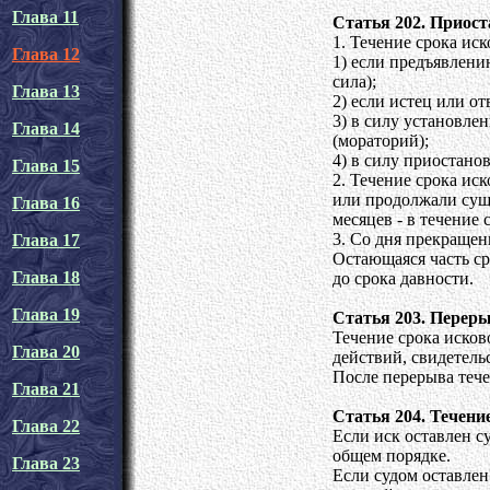
Глава 11
Статья 202. Приост
1. Течение срока ис
Глава 12
1) если предъявлени
сила);
Глава 13
2) если истец или о
3) в силу установле
Глава 14
(мораторий);
4) в силу приостано
Глава 15
2. Течение срока ис
или продолжали суще
Глава 16
месяцев - в течение 
3. Со дня прекращен
Глава 17
Остающаяся часть ср
Глава 18
до срока давности.
Глава 19
Статья 203. Переры
Течение срока исков
Глава 20
действий, свидетель
После перерыва тече
Глава 21
Статья 204. Течени
Глава 22
Если иск оставлен с
общем порядке.
Глава 23
Если судом оставлен