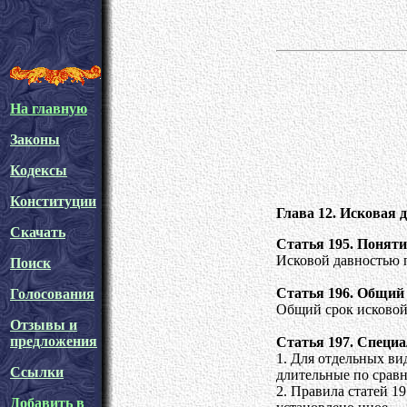
На главную
Законы
Кодексы
Конституции
Глава 12. Исковая 
Скачать
Статья 195. Поняти
Исковой давностью п
Поиск
Статья 196. Общий 
Голосования
Общий срок исковой 
Отзывы и
предложения
Статья 197. Специа
1. Для отдельных ви
Ссылки
длительные по срав
2. Правила статей 1
Добавить в