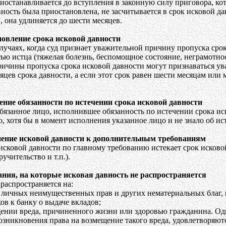
иостанавливается до вступления в законную силу приговора, кот
вность была приостановлена, не засчитывается в срок исковой да
, она удлиняется до шести месяцев.
новление срока исковой давности
учаях, когда суд признает уважительной причину пропуска срок
ью истца (тяжелая болезнь, беспомощное состояние, неграмотнос
ичины пропуска срока исковой давности могут признаваться ув
яцев срока давности, а если этот срок равен шести месяцам или 
ение обязанности по истечении срока исковой давности
язанное лицо, исполнившее обязанность по истечении срока иск
, хотя бы в момент исполнения указанное лицо и не знало об ис
нение исковой давности к дополнительным требованиям
исковой давности по главному требованию истекает срок исков
ручительство и т.п.).
ания, на которые исковая давность не распространяется
 распространяется на:
 личных неимущественных прав и других нематериальных благ, 
ов к банку о выдаче вкладов;
щении вреда, причиненного жизни или здоровью гражданина. Од
возникновения права на возмещение такого вреда, удовлетворяются