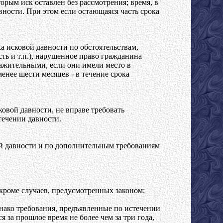
орым иск оставлен без рассмотрения; время, в
вности. При этом если остающаяся часть срока
а исковой давности по обстоятельствам,
ть и т.п.), нарушенное право гражданина
ажительными, если они имели место в
менее шести месяцев - в течение срока
овой давности, не вправе требовать
течении давности.
ой давности и по дополнительным требованиям
кроме случаев, предусмотренных законом;
нако требования, предъявленные по истечении
 за прошлое время не более чем за три года,