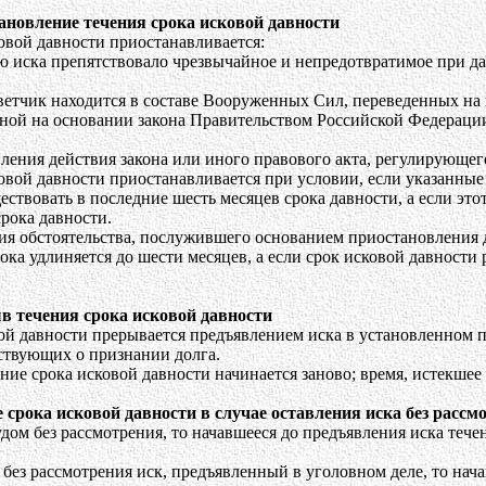
ановление течения срока исковой давности
ковой давности приостанавливается:
ю иска препятствовало чрезвычайное и непредотвратимое при д
тветчик находится в составе Вооруженных Сил, переведенных на
нной на основании закона Правительством Российской Федераци
вления действия закона или иного правового акта, регулирующе
ковой давности приостанавливается при условии, если указанные
ствовать в последние шесть месяцев срока давности, а если это
срока давности.
ия обстоятельства, послужившего основанием приостановления д
ока удлиняется до шести месяцев, а если срок исковой давности
в течения срока исковой давности
ой давности прерывается предъявлением иска в установленном 
ствующих о признании долга.
ние срока исковой давности начинается заново; время, истекшее 
е срока исковой давности в случае оставления иска без рассм
удом без рассмотрения, то начавшееся до предъявления иска тече
 без рассмотрения иск, предъявленный в уголовном деле, то нач