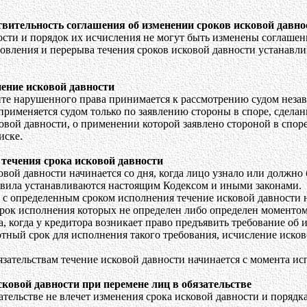
твительность соглашения об изменении сроков исковой давно
сти и порядок их исчисления не могут быть изменены соглашен
овления и перерыва течения сроков исковой давности устанав
ение исковой давности
ите нарушенного права принимается к рассмотрению судом незав
 применяется судом только по заявлению стороны в споре, сдела
овой давности, о применении которой заявлено стороной в спор
иске.
 течения срока исковой давности
ковой давности начинается со дня, когда лицо узнало или должно
равила устанавливаются настоящим Кодексом и иными законами.
м с определенным сроком исполнения течение исковой давности 
срок исполнения которых не определен либо определен моментом
а, когда у кредитора возникает право предъявить требование об 
отный срок для исполнения такого требования, исчисление иско
язательствам течение исковой давности начинается с момента ис
сковой давности при перемене лиц в обязательстве
ательстве не влечет изменения срока исковой давности и порядка