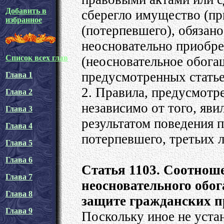
Добавить в
сберегло имущество (при
избранное
(потерпевшего), обязан
неосновательно приобр
Список всех глав
(неосновательное обога
предусмотренных статье
Глава 1
2. Правила, предусмотр
Глава 2
независимо от того, яв
Глава 3
результатом поведения 
Глава 4
потерпевшего, третьих 
Глава 5
Глава 6
Статья 1103. Соотноше
Глава 7
неосновательного обо
Глава 8
защите гражданских п
Глава 9
Поскольку иное не уста