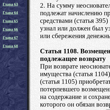
2. На сумму неосновате
Глава 63
подлежат начислению п
Глава 64
средствами (статья 395)
Глава 65
узнал или должен был у
Глава 66
или сбережения денежны
Глава 67
Глава 68
Статья 1108. Возмещен
подлежащее возврату
При возврате неосноват
имущества (статья 1104
(статья 1105) приобрета
потерпевшего возмещен
на содержание и сохране
которого он обязан возв