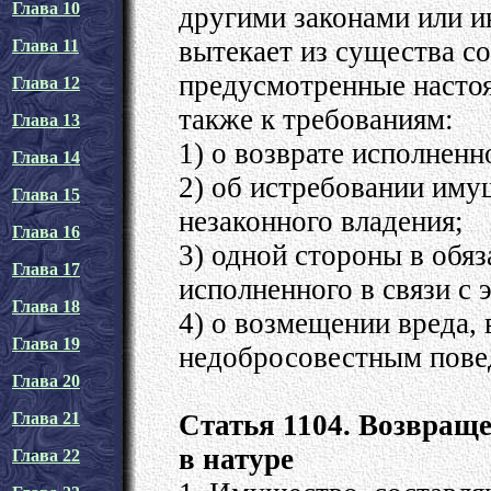
Глава 10
другими законами или и
вытекает из существа с
Глава 11
предусмотренные насто
Глава 12
также к требованиям:
Глава 13
1) о возврате исполненн
Глава 14
2) об истребовании иму
Глава 15
незаконного владения;
Глава 16
3) одной стороны в обяз
Глава 17
исполненного в связи с 
Глава 18
4) о возмещении вреда, 
Глава 19
недобросовестным пове
Глава 20
Статья 1104. Возвращ
Глава 21
в натуре
Глава 22