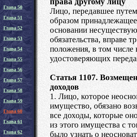
права другому лицу
Глава 50
Лицо, передавшее путем
Глава 51
образом принадлежащее 
основании несуществую
Глава 52
обязательства, вправе т
Глава 53
положения, в том числе
Глава 54
удостоверяющих переда
Глава 55
Глава 56
Статья 1107. Возмеще
Глава 57
доходов
Глава 58
1. Лицо, которое неосно
Глава 59
имущество, обязано воз
Глава 60
все доходы, которые он
Глава 61
из этого имущества с то
Глава 62
было узнать о неоснова