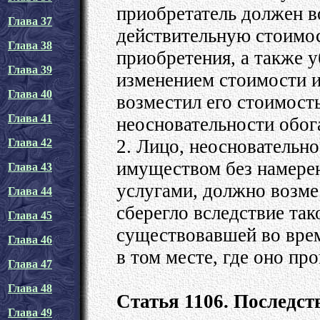
приобретатель должен 
Глава 37
действительную стоимос
Глава 38
приобретения, а также
Глава 39
изменением стоимости и
Глава 40
возместил его стоимость
Глава 41
неосновательности обог
2. Лицо, неосновательн
Глава 42
имуществом без намере
Глава 43
услугами, должно возме
Глава 44
сберегло вследствие так
Глава 45
существовавшей во врем
Глава 46
в том месте, где оно пр
Глава 47
Глава 48
Статья 1106. Последст
Глава 49