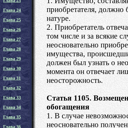
1. Имущество, составл
Глава 23
приобретателя, должно
Глава 24
натуре.
Глава 25
2. Приобретатель отвеча
Глава 26
том числе и за всякие с
Глава 27
неосновательно приобре
Глава 28
имущества, происшедшие
Глава 29
должен был узнать о не
Глава 30
момента он отвечает ли
Глава 31
неосторожность.
Глава 32
Статья 1105. Возмещен
Глава 33
обогащения
Глава 34
1. В случае невозможнос
Глава 35
неосновательно получе
Глава 36