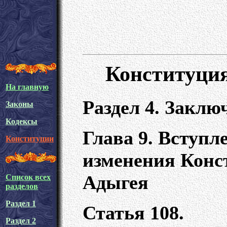
Конституци
На главную
Раздел 4. Закл
Законы
Кодексы
Глава 9. Вступл
Конституции
изменения Конс
Адыгея
Список всех
разделов
Раздел 1
Статья 108.
Раздел 2