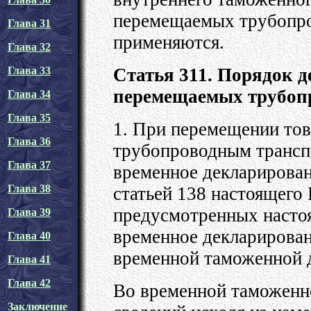
перемещаемых трубопро
Глава 31
применяются.
Глава 32
Статья 311. Порядок 
Глава 33
перемещаемых трубоп
Глава 34
Глава 35
1. При перемещении то
Глава 36
трубопроводным трансп
Глава 37
временное декларирован
Глава 38
статьей 138 настоящего 
предусмотренных насто
Глава 39
временное декларирован
Глава 40
временной таможенной 
Глава 41
Глава 42
Во временной таможенно
Заключение