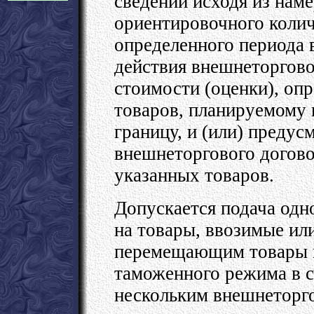
сведений исходя из нам
ориентировочного колич
определенного периода
действия внешнеторгово
стоимости (оценки), оп
товаров, планируемому
границу, и (или) преду
внешнеторгового догово
указанных товаров.
Допускается подача одн
на товары, ввозимые ил
перемещающим товары в
таможенного режима в с
нескольким внешнеторго