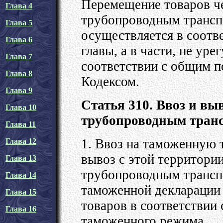
Перемещение товаров ч
Глава 4
трубопроводным трансп
Глава 5
осуществляется в соотв
Глава 6
главы, а в части, не уре
Глава 7
соответствии с общим 
Глава 8
Кодексом.
Глава 9
Статья 310. Ввоз и вы
Глава 10
трубопроводным тран
Глава 11
1. Ввоз на таможенную
Глава 12
вывоз с этой территори
Глава 13
трубопроводным трансп
Глава 14
таможенной декларации
Глава 15
товаров в соответствии 
Глава 16
таможенного режима.