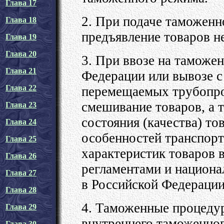
Глава 17
2. При подаче таможенн
Глава 18
предъявление товаров не
Глава 19
Глава 20
3. При ввозе на таможе
Глава 21
Федерации или вывозе с
Глава 22
перемещаемых трубопро
смешивание товаров, а 
Глава 23
состояния (качества) то
Глава 24
особенностей транспор
Глава 25
характеристик товаров 
Глава 26
регламентами и национ
Глава 27
в Российской Федерации
Глава 28
4. Таможенные процеду
Глава 29
внутреннего таможенног
Глава 30