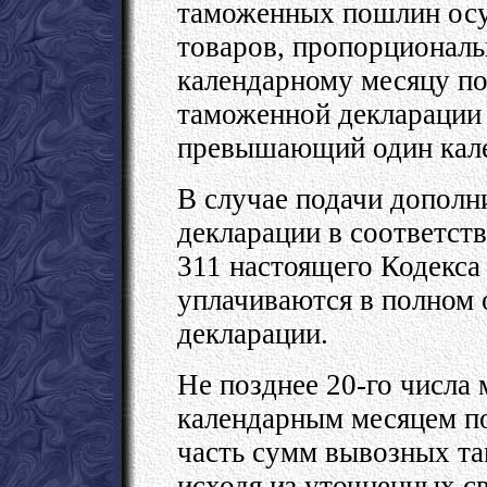
таможенных пошлин осу
товаров, пропорционал
календарному месяцу по
таможенной декларации 
превышающий один кале
В случае подачи допол
декларации в соответств
311 настоящего Кодекс
уплачиваются в полном 
декларации.
Не позднее 20-го числа
календарным месяцем по
часть сумм вывозных т
исходя из уточненных с