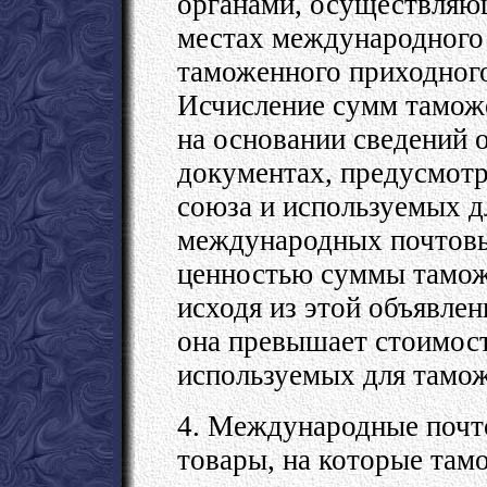
органами, осуществляю
местах международного 
таможенного приходного 
Исчисление сумм тамож
на основании сведений 
документах, предусмот
союза и используемых д
международных почтовы
ценностью суммы тамож
исходя из этой объявлен
она превышает стоимост
используемых для тамо
4. Международные почт
товары, на которые та