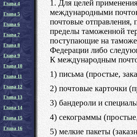
1. Для целей применени
Глава 4
международными почто
Глава 5
почтовые отправления, 
Глава 6
пределы таможенной те
Глава 7
поступающие на таможе
Глава 8
Федерации либо следующ
Глава 9
К международным почто
Глава 10
1) письма (простые, зак
Глава 11
2) почтовые карточки (п
Глава 12
Глава 13
3) бандероли и специал
Глава 14
4) секограммы (простые,
Глава 15
Глава 16
5) мелкие пакеты (заказ