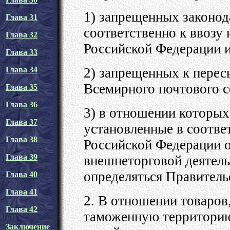
1) запрещенных законод
Глава 31
соответственно к ввозу
Глава 32
Российской Федерации и
Глава 33
2) запрещенных к перес
Глава 34
Всемирного почтового с
Глава 35
Глава 36
3) в отношении которых
Глава 37
установленные в соотве
Глава 38
Российской Федерации о
Глава 39
внешнеторговой деятель
определяться Правитель
Глава 40
Глава 41
2. В отношении товаров
Глава 42
таможенную территорию
Заключение