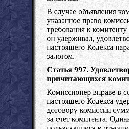
В случае объявления ко
указанное право комисси
требования к комитенту
он удерживал, удовлетво
настоящего Кодекса нар
залогом.
Статья 997. Удовлетво
причитающихся комит
Комиссионер вправе в со
настоящего Кодекса уд
договору комиссии сумм
за счет комитента. Одна
пользующиеся в отноше