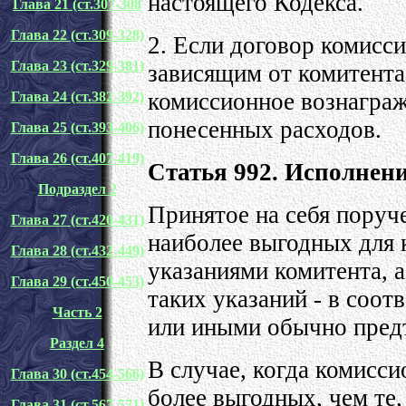
настоящего Кодекса.
Глава 21 (ст.307-308
Глава 22 (ст.309-328)
2. Если договор комисс
Глава 23 (ст.329-381
)
зависящим от комитента
комиссионное вознаграж
Глава 24 (ст.382-392)
понесенных расходов.
Глава 25 (ст.393-406)
Глава 26 (ст.407-419)
Статья 992. Исполнен
Подраздел 2
Принятое на себя поруч
Глава 27 (ст.420-431)
наиболее выгодных для 
Глава 28 (ст.432-449)
указаниями комитента, а
Глава 29 (ст.450-453)
таких указаний - в соот
Часть 2
или иными обычно пред
Раздел 4
В случае, когда комисс
Глава 30 (ст.454-566)
более выгодных, чем те
Глава 31 (ст.567-571)