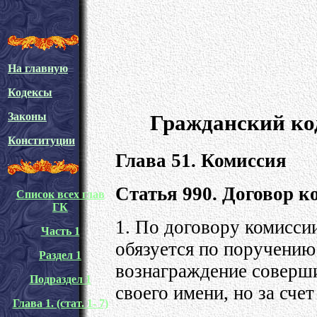
На главную
Кодексы
Гражданский ко
Законы
Конституции
Глава 51. Комиссия
Статья 990. Договор к
Список всех глав
ГК
1. По договору комисси
Часть 1
обязуется по поручению
Раздел 1
вознаграждение соверши
Подраздел 1
своего имени, но за счет
Глава 1. (стат. 1- 7)