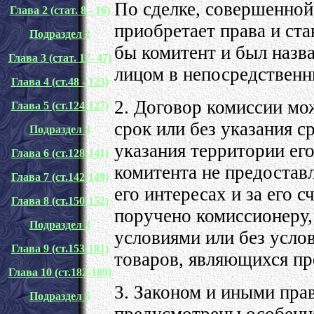
По сделке, совершенной
Глава 2 (стат. 8 - 16)
приобретает права и ст
Подраздел 2
бы комитент и был назва
Глава 3 (стат. 17- 47)
лицом в непосредственн
Глава 4 (ст.48 - 123)
2. Договор комиссии мо
Глава 5 (ст.124-127)
срок или без указания ср
Подраздел 3
указания территории его
Глава 6 (ст.128-141)
комитента не предостав
Глава 7 (ст.142-149)
его интересах и за его 
Глава 8 (ст.150-152)
поручено комиссионеру, 
Подраздел 3
условиями или без усло
Глава 9 (ст.153-181)
товаров, являющихся пр
Глава 10 (ст.182-189)
3. Законом и иными пра
Подраздел 5
предусмотрены особенн