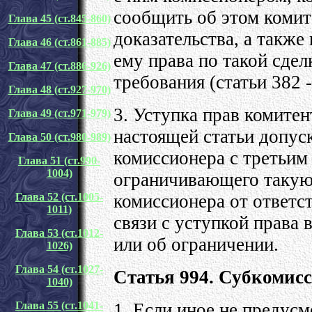
сообщить об этом комит
Глава 45 (ст.845-860)
доказательства, а также
Глава 46 (ст.861-885)
ему права по такой сдел
Глава 47 (ст.886-926)
требования (статьи 382 -
Глава 48 (ст.927-970)
3. Уступка прав комитен
Глава 49 (ст.971-979)
настоящей статьи допус
Глава 50 (ст.980-989)
комиссионера с третьим
Глава 51 (ст.990-
1004)
ограничивающего такую 
комиссионера от ответс
Глава 52 (ст.1005-
1011)
связи с уступкой права 
Глава 53 (ст.1012-
или об ограничении.
1026)
Глава 54 (ст.1027-
Статья 994. Субкомис
1040)
1. Если иное не предус
Глава 55 (ст.1041-