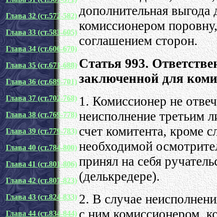
дополнительная выгода 
Глава 32 (ст.572-582)
комиссионером поровну,
Глава 33 (ст.583-605)
соглашением сторон.
Глава 34 (ст.606-670)
Статья 993. Ответстве
Глава 35 (ст.671-688)
заключенной для коми
Глава 36 (ст.689-701)
1. Комиссионер не отвеч
Глава 37 (ст.702-768)
неисполнение третьим л
Глава 38 (ст.769-778)
счет комитента, кроме с
Глава 39 (ст.779-783)
необходимой осмотрител
Глава 40 (ст.784-800)
принял на себя ручатель
Глава 41 (ст.801-806)
(делькредере).
Глава 42 (ст.807-823)
2. В случае неисполнен
Глава 43 (ст.824-833)
с ним комиссионером, к
Глава 44 (ст.834-844)