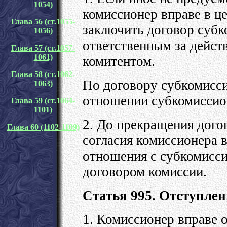
1054)
комиссионер вправе в ц
Глава 56 (ст.1055-
заключить договор субк
1056)
ответственным за дейст
Глава 57 (ст.1057-
1061)
комитентом.
Глава 58 (ст.1062-
По договору субкомисси
1063)
отношении субкомиссион
Глава 59 (ст.1064-
1101)
2. До прекращения дого
Глава 60 (1102-1109)
согласия комиссионера 
отношения с субкомисси
договором комиссии.
Статья 995. Отступлен
1. Комиссионер вправе о