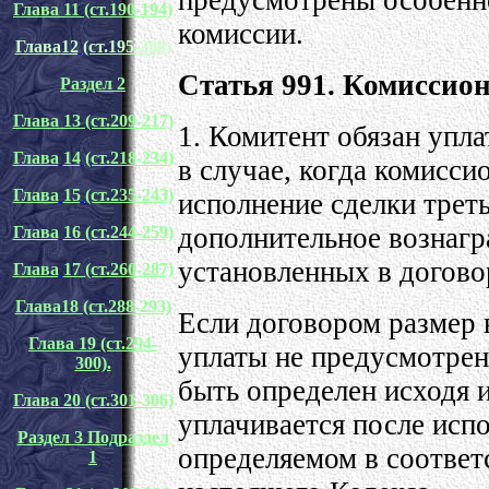
Глава 11 (ст.190-194)
комиссии.
Глава
12
(ст.195-208)
Статья 991. Комиссио
Раздел 2
Глава 13 (ст.209-217)
1. Комитент обязан упл
Глава
14
(ст.218-234
)
в случае, когда комисси
Глава
15
(ст.235-243)
исполнение сделки трет
дополнительное вознагр
Глава
16 (ст.244-259)
установленных в догово
Глава
17 (ст.260-287)
Глава18 (ст.288-293)
Если договором размер 
Глава 19 (ст.294-
уплаты не предусмотрен
300).
быть определен исходя 
Глава 20 (ст.301-306)
уплачивается после исп
Раздел 3 Подраздел
определяемом в соответс
1