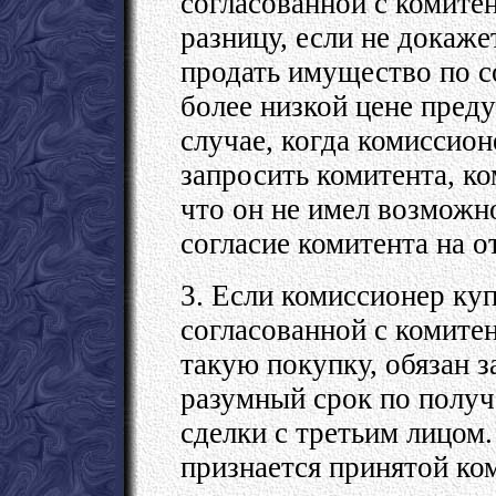
согласованной с комите
разницу, если не докаже
продать имущество по с
более низкой цене пред
случае, когда комиссио
запросить комитента, к
что он не имел возможн
согласие комитента на о
3. Если комиссионер ку
согласованной с комите
такую покупку, обязан з
разумный срок по получ
сделки с третьим лицом
признается принятой ко