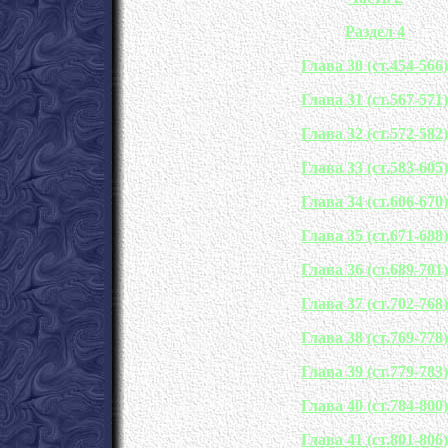
Раздел 4
Глава 30 (ст.454-566
Глава 31 (ст.567-571
Глава 32 (ст.572-582
Глава 33 (ст.583-605
Глава 34 (ст.606-670
Глава 35 (ст.671-688
Глава 36 (ст.689-701
Глава 37 (ст.702-768
Глава 38 (ст.769-778
Глава 39 (ст.779-783
Глава 40 (ст.784-800
Глава 41 (ст.801-806