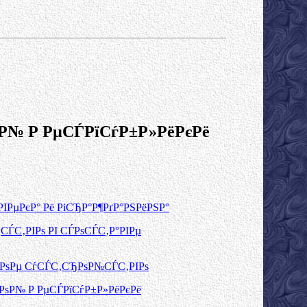
Р№ Р РµСЃРїСѓР±Р»РёРєРё
РІРµРєР° Рё РіСЂР°Р¶РґР°РЅРёРЅР°
СЃС‚РІРѕ РІ СЃРѕСЃС‚Р°РІРµ
ЅРѕРµ СѓСЃС‚СЂРѕР№СЃС‚РІРѕ
єРѕР№ Р РµСЃРїСѓР±Р»РёРєРё