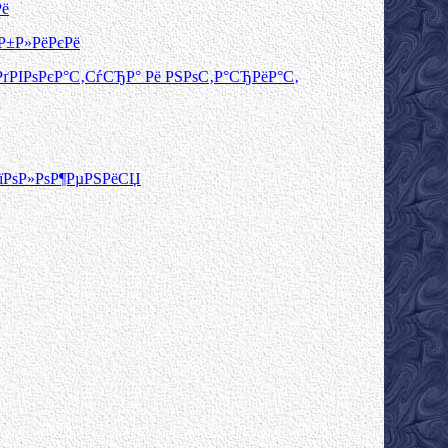
Рё
Р±Р»РёРєРё
ґРІРѕРєР°С‚СѓСЂР° Рё РЅРѕС‚Р°СЂРёР°С‚
їРѕР»РѕР¶РµРЅРёСЏ