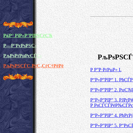
РќР° РіР»Р°РІРЅСѓСЋ
Р—Р°РєРѕРЅС‹
РљРѕРЅСЃ
РљРѕРґРµРєСЃС‹
РљРѕРЅСЃС‚РёС‚СѓС†РёРё
Р Р°Р·РґРµР» I.
Р“Р»Р°РІР° 1. РћС
Р“Р»Р°РІР° 2. РџСЂ
Р“Р»Р°РІР° 3. РЈРґ
Р РѕСЃСЃРёР№СЃРє
Р“Р»Р°РІР° 4. РђР
Р“Р»Р°РІР° 5. Р“Р