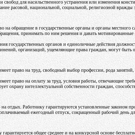
и свобод для насильственного устранения или изменения конст
ание расовой, национальной, социальной, религиозной вражды 
во на обращение в государственные органы и органы местного 
бращения, принимать по ним решения и давать мотивированные 
ния государственных органов и единоличные действия должнос
инений, организаций, ущемляющие права граждан, могут быть о
еет право на труд, свободный выбор профессии, рода занятий, 
еет право на оплату за труд, условия работы, отвечающие треб
рует охрану интеллектуальной собственности граждан, способств
 на отдых. Работнику гарантируются установленные законом пр
оплачиваемый ежегодный отпуск, сокращенный рабочий день для
гарантируется общее среднее и на конкурсной основе бесплатн