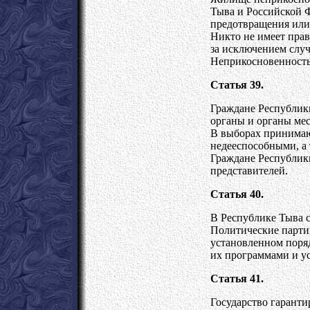
Тыва и Российской Ф
предотвращения или
Никто не имеет пра
за исключением случ
Неприкосновенность
Статья 39.
Граждане Республик
органы и органы мес
В выборах принимают
недееспособными, а 
Граждане Республики
представителей.
Статья 40.
В Республике Тыва 
Политические парти
установленном поряд
их программами и ус
Статья 41.
Государство гарант