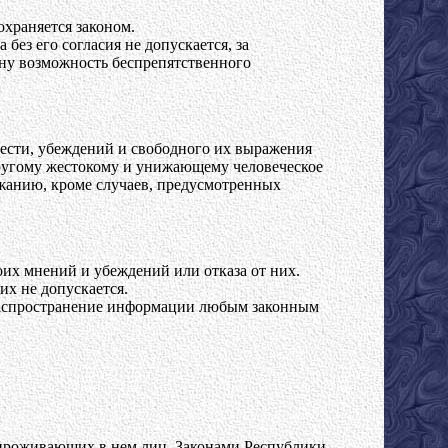
храняется законом.
без его согласия не допускается, за
ину возможность беспрепятственного
вести, убеждений и свободного их выражения
другому жестокому и унижающему человеческое
ржанию, кроме случаев, предусмотренных
оих мнений и убеждений или отказа от них.
х не допускается.
 распространение информации любым законным
проживающих в нем лиц. Законами Республики