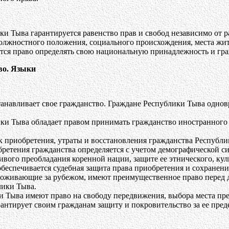
и Тыва гарантируется равенство прав и свобод независимо от ра
олжностного положения, социального происхождения, места жит
тся право определять свою национальную принадлежность и гра
во. Языки
танавливает свое гражданство. Граждане Республики Тыва одно
и Тыва обладает правом принимать гражданство иностранного г
к приобретения, утраты и восстановления гражданства Республ
ретения гражданства определяется с учетом демографической си
вого преобладания коренной нации, защите ее этнического, кул
беспечивается судебная защита права приобретения и сохранени
роживающие за рубежом, имеют преимущественное право перед 
лики Тыва.
и Тыва имеют право на свободу передвижения, выбора места пре
антирует своим гражданам защиту и покровительство за ее пред