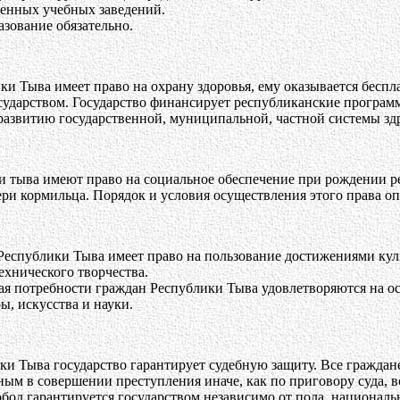
венных учебных заведений.
зование обязательно.
и Тыва имеет право на охрану здоровья, ему оказывается беспл
ударством. Государство финансирует республиканские программ
развитию государственной, муниципальной, частной системы зд
 тыва имеют право на социальное обеспечение при рождении ребе
ри кормильца. Порядок и условия осуществления этого права оп
еспублики Тыва имеет право на пользование достижениями культ
ехнического творчества.
ая потребности граждан Республики Тыва удовлетворяются на о
ы, искусства и науки.
и Тыва государство гарантирует судебную защиту. Все граждане
ым в совершении преступления иначе, как по приговору суда, 
обод гарантируется государством независимо от пола, национал