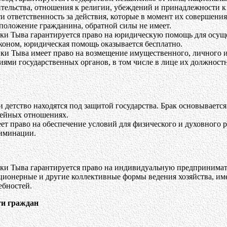
тельства, отношения к религии, убеждений и принадлежности к
и ответственность за действия, которые в момент их совершени
положение гражданина, обратной силы не имеет.
и Тыва гарантируется право на юридическую помощь для осущес
коном, юридическая помощь оказывается бесплатно.
ки Тыва имеет право на возмещение имущественного, личного 
ями государственных органов, в том числе в лице их должност
и детство находятся под защитой государства. Брак основывает
мейных отношениях.
т право на обеспечение условий для физического и духовного ра
иминации.
ки Тыва гарантируется право на индивидуальную предпринимате
кционерные и другие коллективные формы ведения хозяйства, и
ебностей.
ти граждан