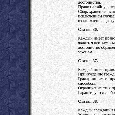
достоинства.
Право на тайную пер
Сбор, хранение, исп
исключением случае
ознакомления с доку
Статья 36.
Каждый имеет право 
является неотъемле
достоинство обращен
законом.
Статья 37.
Каждый имеет право 
Принуждение гражда
Гражданин имеет пр
способом.
Ограничение этих пр
Гарантируется свобо
Статья 38.
Каждый гражданин Р
Жилище неприкоснов