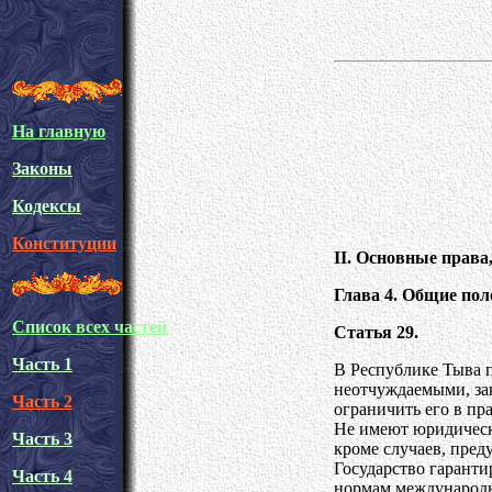
На главную
Законы
Кодексы
Конституции
II. Основные права
Глава 4. Общие по
Список всех частей
Статья 29.
Часть 1
В Республике Тыва п
неотчуждаемыми, за
Часть 2
ограничить его в пр
Не имеют юридическ
Часть 3
кроме случаев, пред
Государство гарант
Часть 4
нормам международн