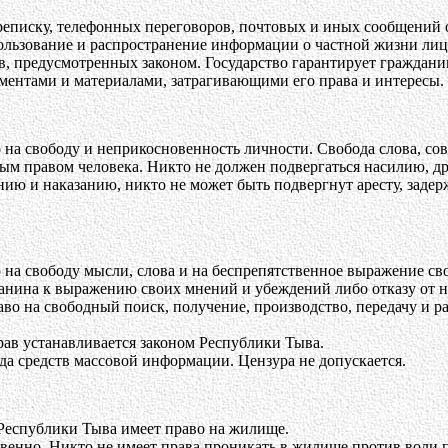
еписку, телефонных переговоров, почтовых и иных сообщений о
ользование и распространение информации о частной жизни лица 
в, предусмотренных законом. Государство гарантирует граждан
ментами и материалами, затрагивающими его права и интересы.
на свободу и неприкосновенность личности. Свобода слова, со
мым правом человека. Никто не должен подвергаться насилию, 
ию и наказанию, никто не может быть подвергнут аресту, заде
на свободу мысли, слова и на беспрепятственное выражение св
нина к выражению своих мнений и убеждений либо отказу от ни
аво на свободный поиск, получение, производство, передачу и
ав устанавливается законом Республики Тыва.
да средств массовой информации. Цензура не допускается.
еспублики Тыва имеет право на жилище.
енно. Никто не имеет права проникать в жилище против воли 