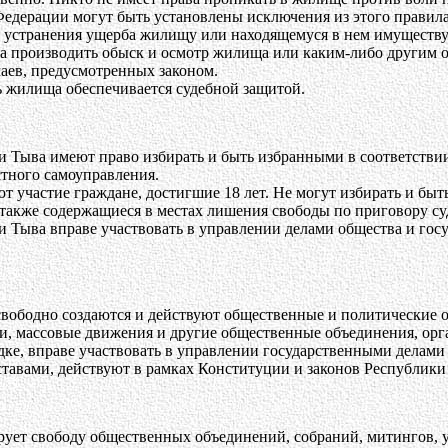
едерации могут быть установлены исключения из этого правила
 устранения ущерба жилищу или находящемуся в нем имуществу
ва производить обыск и осмотр жилища или каким-либо другим 
аев, предусмотренных законом.
 жилища обеспечивается судебной защитой.
и Тыва имеют право избирать и быть избранными в соответстви
тного самоуправления.
 участие граждане, достигшие 18 лет. Не могут избирать и бы
также содержащиеся в местах лишения свободы по приговору су
 Тыва вправе участвовать в управлении делами общества и госу
свободно создаются и действуют общественные и политические 
и, массовые движения и другие общественные объединения, ор
ке, вправе участвовать в управлении государственными делами
тавами, действуют в рамках Конституции и законов Республики
ирует свободу общественных объединений, собраний, митингов,