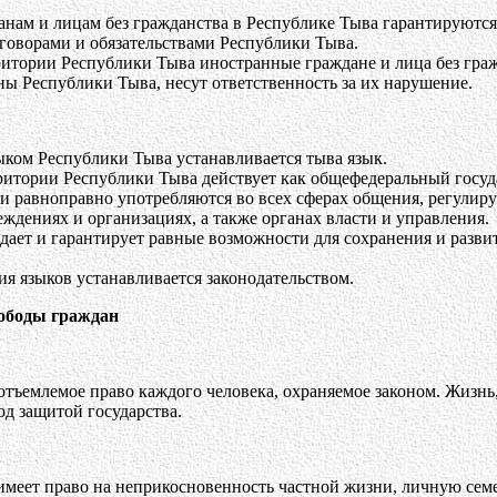
нам и лицам без гражданства в Республике Тыва гарантируются
оворами и обязательствами Республики Тыва.
итории Республики Тыва иностранные граждане и лица без граж
ы Республики Тыва, несут ответственность за их нарушение.
ыком Республики Тыва устанавливается тыва язык.
рритории Республики Тыва действует как общефедеральный госуд
и равноправно употребляются во всех сферах общения, регулируе
еждениях и организациях, а также органах власти и управления.
дает и гарантирует равные возможности для сохранения и разви
я языков устанавливается законодательством.
вободы граждан
отъемлемое право каждого человека, охраняемое законом. Жизнь,
од защитой государства.
меет право на неприкосновенность частной жизни, личную семе