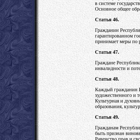
в системе государст
Основное общее обра
Статья 46.
Гражданин Республик
гарантированном гос
принимает меры по 
Статья 47.
Граждане Республики
инвалидности и поте
Статья 48.
Каждый гражданин Р
художественного и т
Культурная и духовн
образования, культур
Статья 49.
Гражданам Республик
быть признан виновн
Равенство прав и св