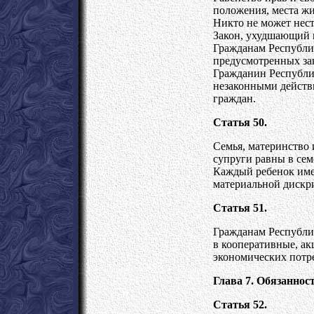
положения, места жи
Никто не может нест
Закон, ухудшающий 
Гражданам Республик
предусмотренных за
Гражданин Республи
незаконными действи
граждан.
Статья 50.
Семья, материнство 
супруги равны в се
Каждый ребенок имее
материальной дискр
Статья 51.
Гражданам Республи
в кооперативные, а
экономических потр
Глава 7. Обязаннос
Статья 52.