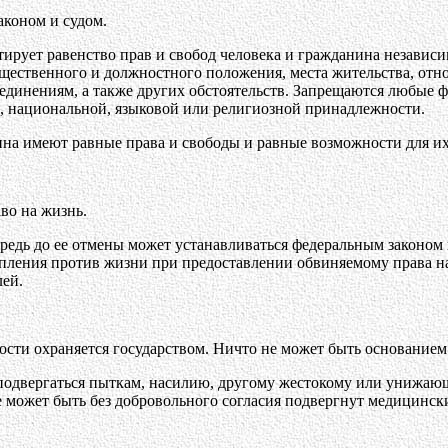
аконом и судом.
нтирует равенство прав и свобод человека и гражданина независи
щественного и должностного положения, места жительства, отн
единениям, а также других обстоятельств. Запрещаются любые 
й, национальной, языковой или религиозной принадлежности.
на имеют равные права и свободы и равные возможности для их
во на жизнь.
предь до ее отмены может устанавливаться федеральным законом 
пления против жизни при предоставлении обвиняемому права на 
лей.
ости охраняется государством. Ничто не может быть основанием 
 подвергаться пыткам, насилию, другому жестокому или унижаю
е может быть без добровольного согласия подвергнут медицинс