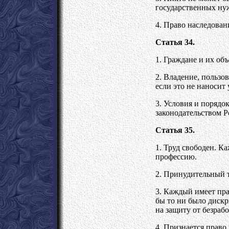
государственных ну
4. Право наследован
Статья 34.
1. Граждане и их об
2. Владение, польз
если это не наносит
3. Условия и порядо
законодательством Р
Статья 35.
1. Труд свободен. К
профессию.
2. Принудительный 
3. Каждый имеет пра
бы то ни было дискр
на защиту от безраб
4. Признается прав