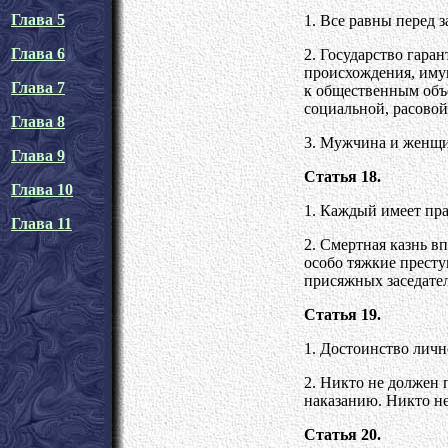
Глава 5
1. Все равны перед з
Глава 6
2. Государство гара
происхождения, иму
Глава 7
к общественным объ
социальной, расово
Глава 8
3. Мужчина и женщи
Глава 9
Статья 18.
Глава 10
1. Каждый имеет пра
Глава 11
2. Смертная казнь в
особо тяжкие престу
присяжных заседате
Статья 19.
1. Достоинство личн
2. Никто не должен
наказанию. Никто н
Статья 20.