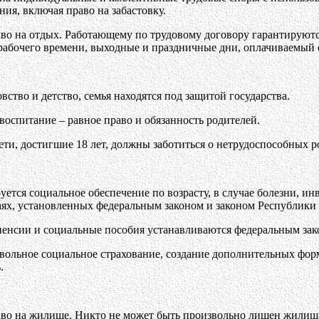
ния, включая право на забастовку.
аво на отдых. Работающему по трудовому договору гарантируют
рабочего времени, выходные и праздничные дни, оплачиваемый 
вство и детство, семья находятся под защитой государства.
х воспитание – равное право и обязанность родителей.
ети, достигшие 18 лет, должны заботиться о нетрудоспособных р
уется социальное обеспечение по возрасту, в случае болезни, и
аях, установленных федеральным законом и законом Республики 
пенсии и социальные пособия устанавливаются федеральным зак
вольное социальное страхование, создание дополнительных фор
.
аво на жилище. Никто не может быть произвольно лишен жилищ