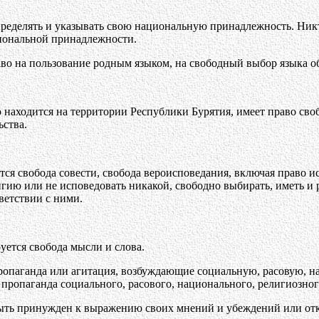
пределять и указывать свою национальную принадлежность. Ник
иональной принадлежности.
во на пользование родным языком, на свободный выбор языка об
 находится на территории Республики Бурятия, имеет право сво
ьства.
ся свобода совести, свобода вероисповедания, включая право и
гию или не исповедовать никакой, свободно выбирать, иметь и 
тветствии с ними.
уется свобода мысли и слова.
пропаганда или агитация, возбуждающие социальную, расовую, 
 пропаганда социального, расового, национального, религиозног
быть принужден к выражению своих мнений и убеждений или отк