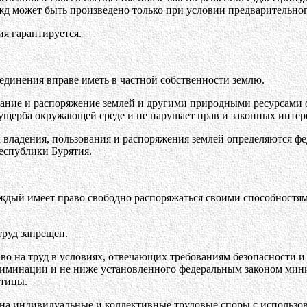
жд может быть произведено только при условии предварительно
ия гарантируется.
ъединения вправе иметь в частной собственности землю.
ование и распоряжение землей и другими природными ресурсами
 ущерба окружающей среде и не нарушает прав и законных интер
к владения, пользования и распоряжения землей определяются ф
еспублики Бурятия.
аждый имеет право свободно распоряжаться своими способностями
труд запрещен.
во на труд в условиях, отвечающих требованиям безопасности и 
иминации и не ниже установленного федеральным законом миним
отицы.
о на индивидуальные и коллективные трудовые споры с использ