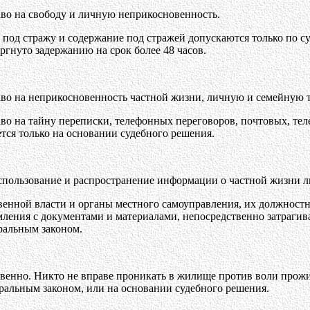
во на свободу и личную неприкосновенность.
е под стражу и содержание под стражей допускаются только по 
ргнуто задержанию на срок более 48 часов.
во на неприкосновенность частной жизни, личную и семейную та
аво на тайну переписки, телефонных переговоров, почтовых, т
ется только на основании судебного решения.
использование и распространение информации о частной жизни ли
венной власти и органы местного самоуправления, их должност
ления с документами и материалами, непосредственно затрагив
ральным законом.
енно. Никто не вправе проникать в жилище против воли прожив
ральным законом, или на основании судебного решения.