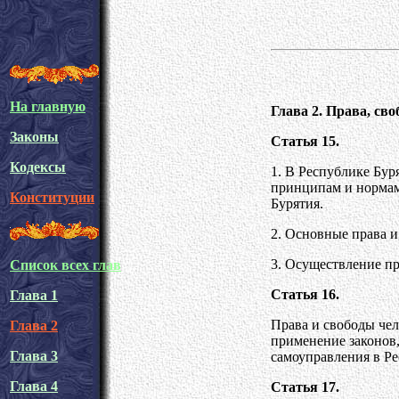
На главную
Глава 2. Права, св
Законы
Статья 15.
Кодексы
1. В Республике Бур
принципам и нормам
Конституции
Бурятия.
2. Основные права 
3. Осуществление пр
Список всех глав
Статья 16.
Глава 1
Права и свободы че
Глава 2
применение законов,
Глава 3
самоуправления в Ре
Глава 4
Статья 17.