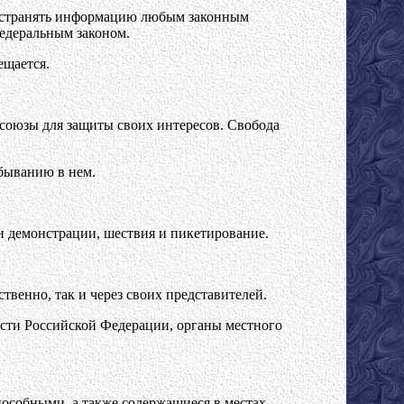
пространять информацию любым законным
федеральным законом.
ещается.
 союзы для защиты своих интересов. Свобода
быванию в нем.
и демонстрации, шествия и пикетирование.
твенно, так и через своих представителей.
асти Российской Федерации, органы местного
пособными, а также содержащиеся в местах