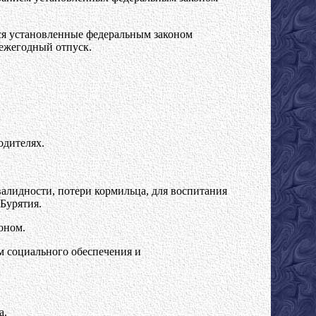
ся установленные федеральным законом
ежегодный отпуск.
одителях.
нвалидности, потери кормильца, для воспитания
Бурятия.
оном.
м социального обеспечения и
а.