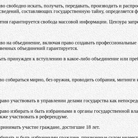
во свободно искать, получать, передавать, производить и рас
сведений, составляющих государственную тайну, определяется 
ятия гарантируется свобода массовой информации. Цензура запр
во на объединение, включая право создавать профессиональные
твенных объединений гарантируется.
быть принужден к вступлению в какое-либо объединение или пре
о собираться мирно, без оружия, проводить собрания, митинги 
раво участвовать в управлении делами государства как непосредс
раво избирать и быть избранными в органы государственной вл
акже участвовать в референдуме.
принимать участие граждане, достигшие 18 лет.
збирать и быть избранными граждане, признанные судом недеес