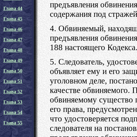
предъявления обвинения
Глава 44
содержания под стражей
Глава 45
4. Обвиняемый, находящ
Глава 46
предъявления обвинения
Глава 47
188 настоящего Кодекса
Глава 48
5. Следователь, удосто
Глава 49
объявляет ему и его защ
Глава 50
уголовном деле, постан
Глава 51
качестве обвиняемого. П
Глава 52
обвиняемому существо п
Глава 53
его права, предусмотрен
Глава 54
что удостоверяется под
Глава 55
следователя на постано