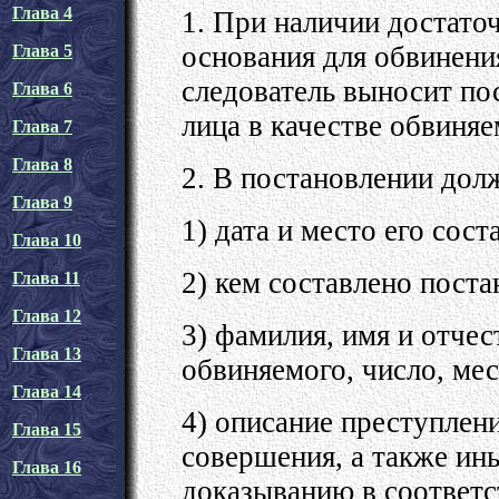
Глава 4
1. При наличии достато
основания для обвинени
Глава 5
следователь выносит по
Глава 6
лица в качестве обвиняе
Глава 7
Глава 8
2. В постановлении дол
Глава 9
1) дата и место его сост
Глава 10
2) кем составлено поста
Глава 11
Глава 12
3) фамилия, имя и отчес
Глава 13
обвиняемого, число, мес
Глава 14
4) описание преступлени
Глава 15
совершения, а также ин
Глава 16
доказыванию в соответс