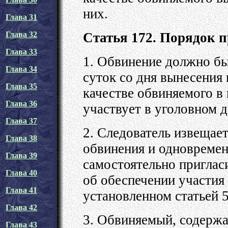
них.
Глава 31
Статья 172. Порядок 
Глава 32
Глава 33
1. Обвинение должно бы
Глава 34
суток со дня вынесения 
Глава 35
качестве обвиняемого в
Глава 36
участвует в уголовном д
Глава 37
2. Следователь извещае
Глава 38
обвинения и одновремен
Глава 39
самостоятельно приглас
Глава 40
об обеспечении участия
Глава 41
установленном статьей 
Глава 42
3. Обвиняемый, содержа
Глава 43