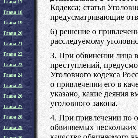
Глава 17
Кодекса; статья Уголовн
Глава 18
предусматривающие отве
Глава 19
6) решение о привлечени
Глава 20
расследуемому уголовно
Глава 21
3. При обвинении лица 
Глава 22
преступлений, предусм
Глава 23
Уголовного кодекса Рос
Глава 24
о привлечении его в ка
Глава 25
указано, какие деяния 
Глава 26
уголовного закона.
Глава 27
4. При привлечении по 
Глава 28
обвиняемых нескольких 
Глава 29
качестве обвиняемого в
Глава 30