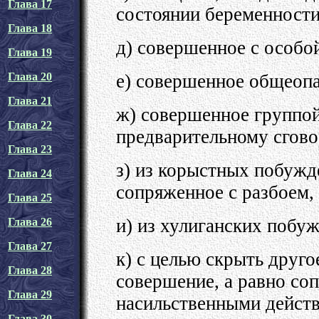
Глава 17
состоянии беременности
Глава 18
д) совершенное с особо
Глава 19
е) совершенное общеоп
Глава 20
Глава 21
ж) совершенное группой
Глава 22
предварительному сгово
Глава 23
з) из корыстных побужде
Глава 24
сопряженное с разбоем,
Глава 25
и) из хулиганских побу
Глава 26
Глава 27
к) с целью скрыть друго
Глава 28
совершение, а равно со
Глава 29
насильственными действ
Глава 30