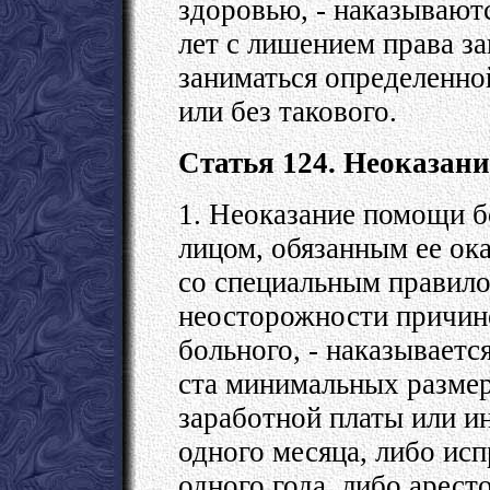
здоровью, - наказывают
лет с лишением права з
заниматься определенной
или без такового.
Статья 124. Неоказан
1. Неоказание помощи 
лицом, обязанным ее ока
со специальным правило
неосторожности причин
больного, - наказываетс
ста минимальных размер
заработной платы или и
одного месяца, либо ис
одного года, либо арест