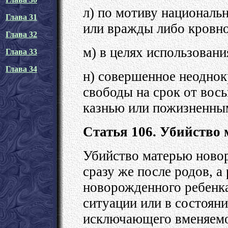
л) по мотиву национальн
Глава 31
или вражды либо кровно
Глава 32
м) в целях использовани
Глава 33
Глава 34
н) совершенное неоднок
свободы на срок от вос
казнью или пожизненны
Статья 106. Убийство
Убийство матерью новор
сразу же после родов, а
новорожденного ребенк
ситуации или в состояни
исключающего вменяемо