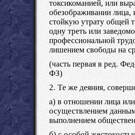
токсикоманией, или выр
обезображивании лица, 
стойкую утрату общей т
одну треть или заведом
профессиональной трудо
лишением свободы на ср
(часть первая в ред. Фе
ФЗ)
2. Те же деяния, соверш
а) в отношении лица или
осуществлением данным
выполнением обществен
б) с особой жестокость