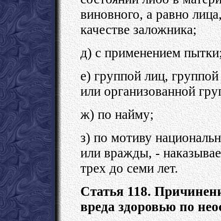
виновного, а равно лица
качестве заложника;
д) с применением пытки
е) группой лиц, группо
или организованной гру
ж) по найму;
з) по мотиву национальн
или вражды, - наказыва
трех до семи лет.
Статья 118. Причинен
вреда здоровью по не