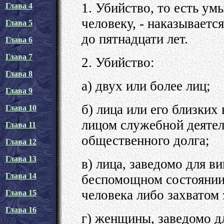
1. Убийство, то есть у
Глава 4
человеку, - наказывает
Глава 5
до пятнадцати лет.
Глава 6
Глава 7
2. Убийство:
Глава 8
а) двух или более лиц;
Глава 9
б) лица или его близких
Глава 10
лицом служебной деяте
Глава 11
общественного долга;
Глава 12
Глава 13
в) лица, заведомо для в
Глава 14
беспомощном состоянии
человека либо захватом
Глава 15
Глава 16
г) женщины, заведомо д