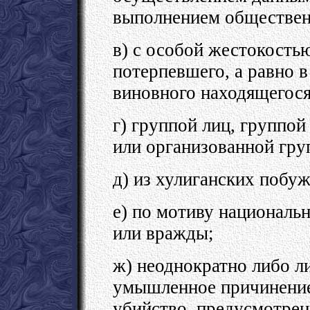
выполнением обществен
в) с особой жестокость
потерпевшего, а равно в
виновного находящегос
г) группой лиц, группой
или организованной гру
д) из хулиганских побу
е) по мотиву национальн
или вражды;
ж) неоднократно либо 
умышленное причинение
убийство, предусмотренн