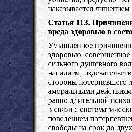
наказывается лишением с
Статья 113. Причинен
вреда здоровью в сос
Умышленное причинение
здоровью, совершенное 
сильного душевного вол
насилием, издевательст
стороны потерпевшего 
аморальными действиями
равно длительной псих
в связи с систематичес
поведением потерпевшег
свободы на срок до дву