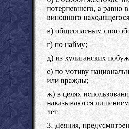
потерпевшего, а равно в
виновного находящегос
в) общеопасным способ
г) по найму;
д) из хулиганских побу
е) по мотиву национальн
или вражды;
ж) в целях использовани
наказываются лишением 
лет.
3. Деяния, предусмотре