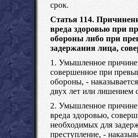
срок.
Статья 114. Причинен
вреда здоровью при п
обороны либо при пре
задержания лица, сов
1. Умышленное причинен
совершенное при превы
обороны, - наказываетс
двух лет или лишением с
2. Умышленное причинен
вреда здоровью, совер
необходимых для задер
преступление, - наказы