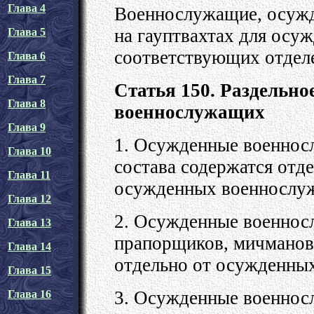
Глава 4
Военнослужащие, осужд
на гауптвахтах для осу
Глава 5
соответствующих отделе
Глава 6
Глава 7
Статья 150. Раздельн
Глава 8
военнослужащих
Глава 9
1. Осужденные военнос
Глава 10
состава содержатся отде
Глава 11
осужденных военнослу
Глава 12
2. Осужденные военнос
Глава 13
прапорщиков, мичманов,
Глава 14
отдельно от осужденны
Глава 15
3. Осужденные военнос
Глава 16