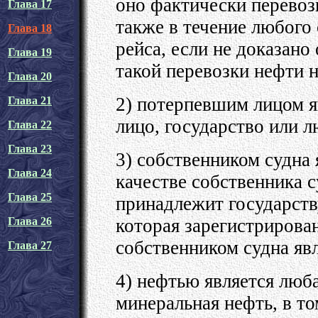
оно фактически перевози
Глава 17
также в течение любого
Глава 18
рейса, если не доказано 
Глава 19
такой перевозки нефти 
Глава 20
2) потерпевшим лицом я
Глава 21
лицо, государство или л
Глава 22
Глава 23
3) собственником судна 
Глава 24
качестве собственника с
Глава 25
принадлежит государств
которая зарегистрирован
Глава 26
собственником судна явл
Глава 27
4) нефтью является люб
минеральная нефть, в то