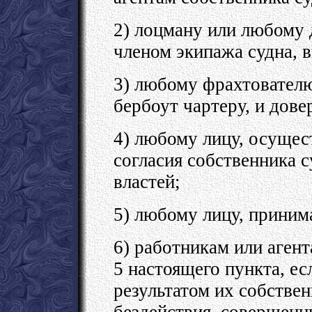
2) лоцману или любому д
членом экипажа судна, в
3) любому фрахтователю
бербоут чартеру, и дов
4) любому лицу, осущес
согласия собственника 
властей;
5) любому лицу, прини
6) работникам или агент
5 настоящего пункта, ес
результатом их собстве
бездействия, совершен