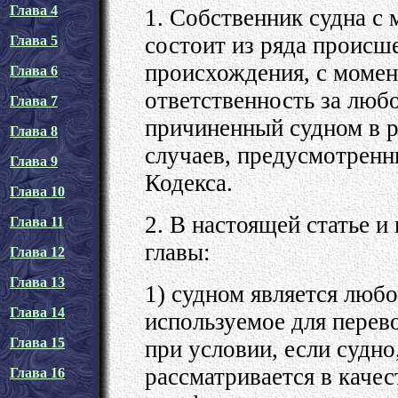
Глава 4
1. Собственник судна с 
состоит из ряда происш
Глава 5
происхождения, с момен
Глава 6
ответственность за любо
Глава 7
причиненный судном в р
Глава 8
случаев, предусмотренн
Глава 9
Кодекса.
Глава 10
2. В настоящей статье 
Глава 11
главы:
Глава 12
Глава 13
1) судном является любо
Глава 14
используемое для перево
Глава 15
при условии, если судно
рассматривается в качест
Глава 16