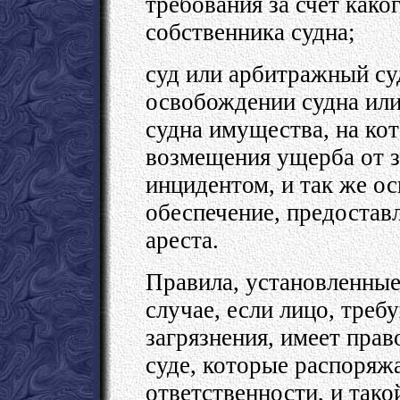
требования за счет как
собственника судна;
суд или арбитражный су
освобождении судна ил
судна имущества, на ко
возмещения ущерба от з
инцидентом, и так же о
обеспечение, предостав
ареста.
Правила, установленные
случае, если лицо, тре
загрязнения, имеет прав
суде, которые распоряж
ответственности, и так