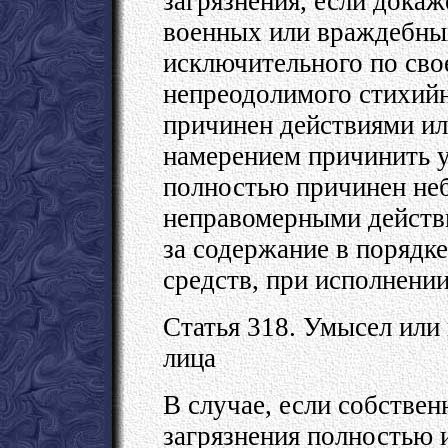
загрязнения, если докаж
военных или враждебны
исключительного по сво
непреодолимого стихий
причинен действиями ил
намерением причинить у
полностью причинен не
неправомерными действ
за содержание в порядк
средств, при исполнени
Статья 318. Умысел или
лица
В случае, если собствен
загрязнения полностью