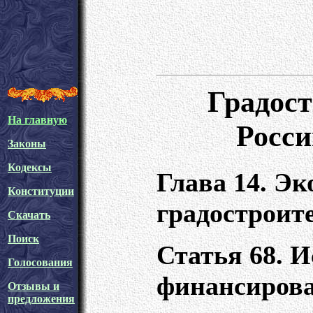
Градос
На главную
Росси
Законы
Кодексы
Глава 14. Э
Конституции
градостроит
Скачать
Поиск
Статья 68. 
Голосования
финансирова
Отзывы и
предложения