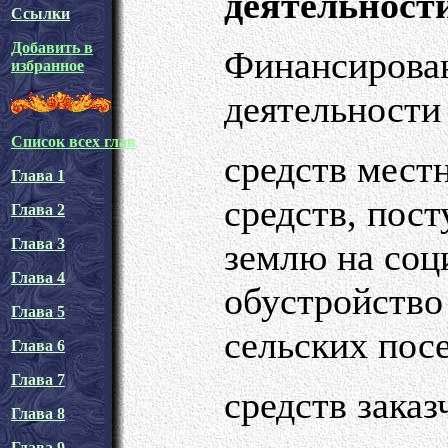
деятельност
Ссылки
Добавить в
Финансирован
избранное
деятельности 
Список всех глав
средств мест
Глава 1
средств, пос
Глава 2
Глава 3
землю на соц
Глава 4
обустройство
Глава 5
сельских пос
Глава 6
Глава 7
средств заказ
Глава 8
Глава 9