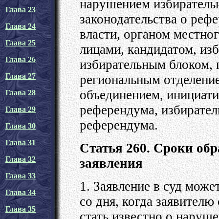
нарушением избирательн
Глава 23
законодательства о реф
Глава 24
власти, органом местно
Глава 25
лицами, кандидатом, из
Глава 26
избирательным блоком, 
Глава 27
региональным отделени
объединением, инициат
Глава 28
референдума, избирател
Глава 29
референдума.
Глава 30
Глава 31
Статья 260. Сроки обр
Глава 32
заявления
Глава 33
1. Заявление в суд може
Глава 34
со дня, когда заявителю
Глава 35
стать известно о наруше