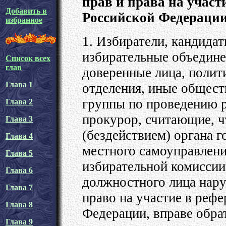
прав и права на участ
Добавить в
Российской Федераци
избранное
1. Избиратели, кандидат
избирательные объедине
Список всех
глав
доверенные лица, полит
Глава 1
отделения, иные общест
группы по проведению 
Глава 2
прокурор, считающие, 
Глава 3
(бездействием) органа г
Глава 4
местного самоуправлени
Глава 5
избирательной комиссии
Глава 6
должностного лица нару
Глава 7
право на участие в реф
Глава 8
Федерации, вправе обрат
Глава 9