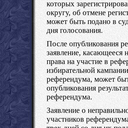
которых зарегистрирова
округу, об отмене регис
может быть подано в суд
дня голосования.
После опубликования ре
заявление, касающееся 
права на участие в реф
избирательной кампании
референдума, может быть
опубликования результа
референдума.
Заявление о неправильно
участников референдума
трех дней со дня их пода