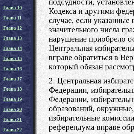
подсудности, установлен
Глава 10
Кодекса и другими феде
Глава 11
случае, если указанные
значительного числа гра
Глава 12
нарушение приобрело ос
Глава 13
Центральная избиратель
Глава 14
вправе обратиться в Ве
Глава 15
который обязан рассмотр
Глава 16
2. Центральная избират
Глава 17
Федерации, избирательн
Глава 18
Федерации, избиратель
Глава 19
образований, окружные,
Глава 20
избирательные комиссии
Глава 21
референдума вправе обра
Глава 22