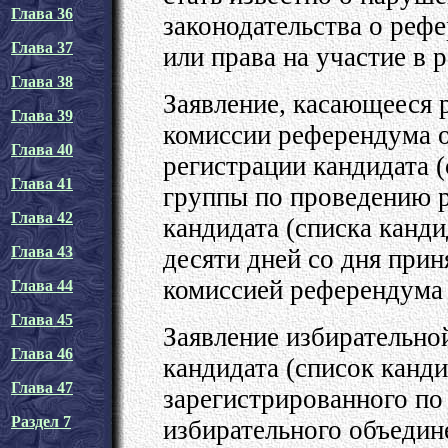
Глава 36
законодательства о реф
Глава 37
или права на участие в 
Глава 38
Заявление, касающееся 
Глава 39
комиссии референдума о 
Глава 40
регистрации кандидата 
Глава 41
группы по проведению р
Глава 42
кандидата (списка канди
Глава 43
десяти дней со дня прин
комиссией референдума
Глава 44
Глава 45
Заявление избирательно
Глава 46
кандидата (список канди
Глава 47
зарегистрированного по
Раздел 7
избирательного объедине