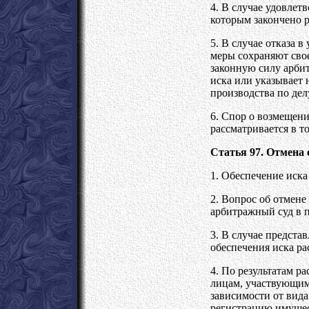
4. В случае удовлет
которым закончено р
5. В случае отказа 
меры сохраняют свое
законную силу арбит
иска или указывает 
производства по дел
6. Спор о возмещен
рассматривается в т
Статья 97. Отмена
1. Обеспечение иска
2. Вопрос об отмене
арбитражный суд в п
3. В случае предста
обеспечения иска ра
4. По результатам р
лицам, участвующим 
зависимости от вид
регистрацию имущес