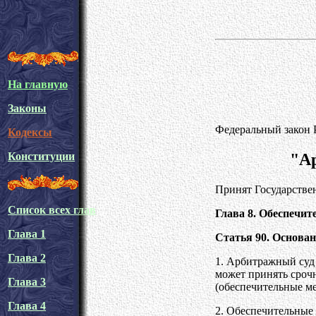
На главную
Законы
Федеральный закон 
Кодексы
"А
Конституции
Принят Государстве
Список всех глав
Глава 8. Обеспечи
Глава 1
Статья 90. Основа
Глава 2
1. Арбитражный суд 
может принять сроч
Глава 3
(обеспечительные ме
Глава 4
2. Обеспечительные 