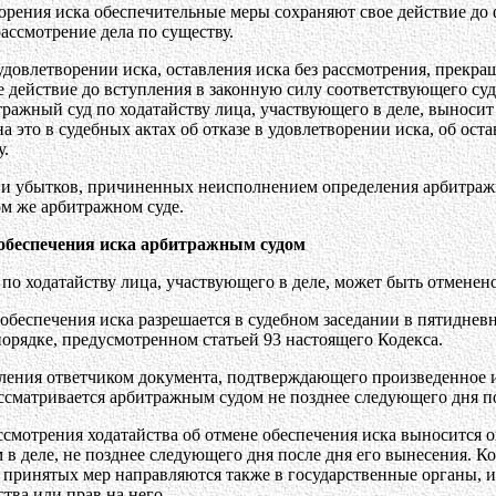
ворения иска обеспечительные меры сохраняют свое действие до 
ассмотрение дела по существу.
в удовлетворении иска, оставления иска без рассмотрения, прекр
 действие до вступления в законную силу соответствующего суде
ражный суд по ходатайству лица, участвующего в деле, выносит
на это в судебных актах об отказе в удовлетворении иска, об ос
у.
ии убытков, причиненных неисполнением определения арбитражн
ом же арбитражном суде.
 обеспечения иска арбитражным судом
 по ходатайству лица, участвующего в деле, может быть отмене
 обеспечения иска разрешается в судебном заседании в пятиднев
орядке, предусмотренном статьей 93 настоящего Кодекса.
вления ответчиком документа, подтверждающего произведенное и
ссматривается арбитражным судом не позднее следующего дня по
ассмотрения ходатайства об отмене обеспечения иска выносится
в деле, не позднее следующего дня после дня его вынесения. К
а принятых мер направляются также в государственные органы,
тва или прав на него.