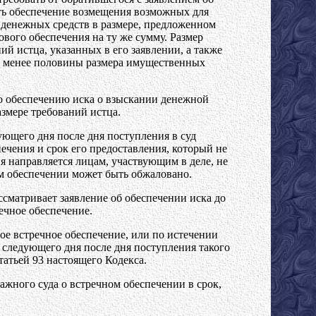
ть обеспечение возмещения возможных для
а денежных средств в размере, предложенном
вого обеспечения на ту же сумму. Размер
й истца, указанных в его заявлении, а также
ть менее половины размера имущественных
по обеспечению иска о взыскании денежной
змере требований истца.
ующего дня после дня поступления в суд
ечения и срок его предоставления, который не
я направляется лицам, участвующим в деле, не
м обеспечении может быть обжаловано.
ссматривает заявление об обеспечении иска до
ечное обеспечение.
е встречное обеспечение, или по истечении
е следующего дня после дня поступления такого
татьей 93 настоящего Кодекса.
жного суда о встречном обеспечении в срок,