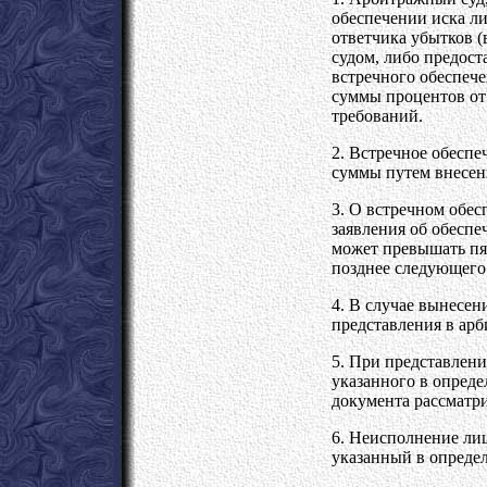
обеспечении иска л
ответчика убытков (
судом, либо предост
встречного обеспече
суммы процентов от
требований.
2. Встречное обеспе
суммы путем внесени
3. О встречном обес
заявления об обеспе
может превышать пят
позднее следующего
4. В случае вынесен
представления в ар
5. При представлен
указанного в опреде
документа рассматри
6. Неисполнение лиц
указанный в определ