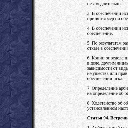
незамедлительно.
3. В обеспечении ис
принятия мер по об
4. В обеспечении ис
обеспечение.
5. По результатам р
отказе в обеспечени
6. Копии определени
в деле, другим лица
зависимости от вид
имущества или прав 
обеспечении иска.
7. Определение арби
на определение об о
8. Ходатайство об о
установленном насто
Статья 94. Встречн
1. Арбитражный суд,