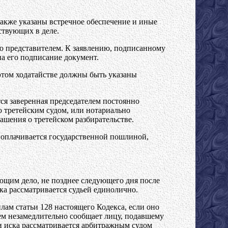
также указаны встречное обеспечение и иные
ствующих в деле.
го представителем. К заявлению, подписанному
а его подписание документ.
 этом ходатайстве должны быть указаны
тся заверенная председателем постоянно
ю третейским судом, или нотариально
ашения о третейском разбирательстве.
м оплачивается государственной пошлиной,
ющим дело, не позднее следующего дня после
ска рассматривается судьей единолично.
лам статьи 128 настоящего Кодекса, если оно
чем незамедлительно сообщает лицу, подавшему
и иска рассматривается арбитражным судом