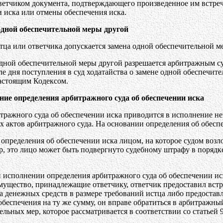
ветчиком документа, подтверждающего произведенное им встреч
и иска или отмены обеспечения иска.
одной обеспечительной меры другой
стца или ответчика допускается замена одной обеспечительной м
одной обеспечительной меры другой разрешается арбитражным су
е дня поступления в суд ходатайства о замене одной обеспечит
астоящим Кодексом.
ние определения арбитражного суда об обеспечении иска
тражного суда об обеспечении иска приводится в исполнение не
х актов арбитражного суда. На основании определения об обесп
е определения об обеспечении иска лицом, на которое судом во
, это лицо может быть подвергнуто судебному штрафу в порядке
ри исполнении определения арбитражного суда об обеспечении и
мущество, принадлежащие ответчику, ответчик предоставил встр
а денежных средств в размере требований истца либо предостав
беспечения на ту же сумму, он вправе обратиться в арбитражны
ельных мер, которое рассматривается в соответствии со статьей 