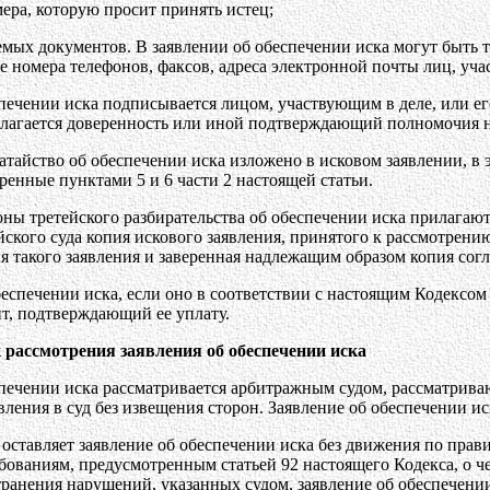
мера, которую просит принять истец;
емых документов. В заявлении об обеспечении иска могут быть 
ле номера телефонов, факсов, адреса электронной почты лиц, уча
спечении иска подписывается лицом, участвующим в деле, или е
илагается доверенность или иной подтверждающий полномочия н
одатайство об обеспечении иска изложено в исковом заявлении, в
ренные пунктами 5 и 6 части 2 настоящей статьи.
оны третейского разбирательства об обеспечении иска прилагаю
ского суда копия искового заявления, принятого к рассмотрени
я такого заявления и заверенная надлежащим образом копия согл
беспечении иска, если оно в соответствии с настоящим Кодексо
т, подтверждающий ее уплату.
 рассмотрения заявления об обеспечении иска
спечении иска рассматривается арбитражным судом, рассматрива
вления в суд без извещения сторон. Заявление об обеспечении и
оставляет заявление об обеспечении иска без движения по прави
ебованиям, предусмотренным статьей 92 настоящего Кодекса, о 
транения нарушений, указанных судом, заявление об обеспечени