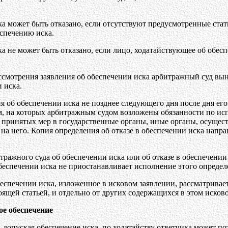
ка может быть отказано, если отсутствуют предусмотренные стат
еспечению иска.
ка не может быть отказано, если лицо, ходатайствующее об обес
ассмотрения заявления об обеспечении иска арбитражный суд вы
и иска.
я об обеспечении иска не позднее следующего дня после дня е
м, на которых арбитражным судом возложены обязанности по ис
а принятых мер в государственные органы, иные органы, осуще
на него. Копия определения об отказе в обеспечении иска напра
тражного суда об обеспечении иска или об отказе в обеспечени
беспечении иска не приостанавливает исполнение этого определ
беспечении иска, изложенное в исковом заявлении, рассматривае
ящей статьей, и отдельно от других содержащихся в этом исков
ое обеспечение
 допуская обеспечение иска, по ходатайству ответчика может по