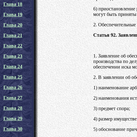
Глава 18
6) приостановление
могут быть приняты
Глава 19
2. Обеспечительные
Глава 20
Статья 92. Заявлен
Глава 21
Глава 22
1. Заявление об обе
Глава 23
производства по дел
Глава 24
обеспечении иска мо
Глава 25
2. В заявлении об о
Глава 26
1) наименование арб
Глава 27
2) наименования ист
Глава 28
3) предмет спора;
Глава 29
4) размер имуществ
Глава 30
5) обоснование прич