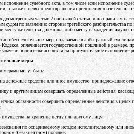
 исполнение судебного акта, в том числе если исполнение судеб
ии, а также в целях предотвращения причинения значительного 
редусмотренным частью 2 настоящей статьи, и по правилам нас
 судом по заявлению стороны третейского разбирательства по м
ли месту жительства должника, либо месту нахождения имущест
ятии обеспечительных мер, подаваемое в арбитражный суд лицам
о Кодекса, оплачивается государственной пошлиной в размере, 
выдаче исполнительного листа на принудительное исполнение ре
чительные меры
и мерами могут быть:
 на денежные средства или иное имущество, принадлежащие отве
чику и другим лицам совершать определенные действия, касающ
ветчика обязанности совершить определенные действия в целях
;
о имущества на хранение истцу или другому лицу;
 взыскания по оспариваемому истцом исполнительному или ином
порном (безакцептном) порядке;