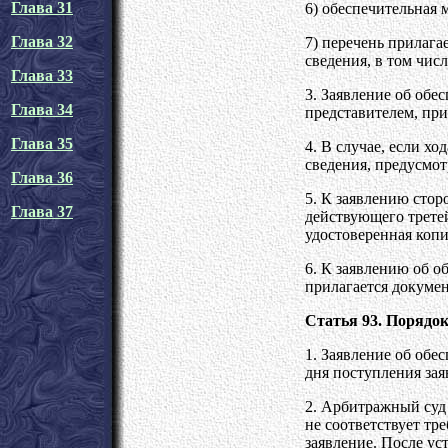
Глава 31
6) обеспечительная 
Глава 32
7) перечень прилага
сведения, в том чис
Глава 33
3. Заявление об обе
Глава 34
представителем, пр
Глава 35
4. В случае, если х
сведения, предусмот
Глава 36
5. К заявлению стор
Глава 37
действующего третей
удостоверенная копи
6. К заявлению об о
прилагается докумен
Статья 93. Порядок
1. Заявление об обе
дня поступления зая
2. Арбитражный суд 
не соответствует тр
заявление. После ус