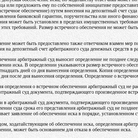
ица или предложить ему по собственной инициативе предостави
встречное обеспечение) путем внесения на депозитный счет суд
авления банковской гарантии, поручительства или иного финансо
ния может быть установлен в пределах имущественных требовани
 этих требований. Размер встречного обеспечения не может бы
чение может быть предоставлено также ответчиком взамен мер 
я на депозитный счет арбитражного суда денежных средств в ра
печении арбитражный суд выносит определение не позднее след
чении иска. В определении указываются размер встречного обесп
надцать дней со дня вынесения определения. Копия определени
 дня после дня вынесения определения. Определение о встречно
ия определения о встречном обеспечении арбитражный суд не ра
битражный суд документа, подтверждающего произведенное встр
ии в арбитражный суд документа, подтверждающего произведенно
лении суда срока его представления арбитражный суд не поздне
вает заявление об обеспечении иска в порядке, установленном с
ом, ходатайствующим об обеспечении иска, определения арбитра
ении, может быть основанием для отказа в обеспечении иска.