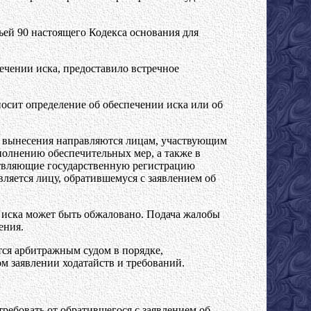
ьей 90 настоящего Кодекса основания для
печении иска, предоставило встречное
носит определение об обеспечении иска или об
го вынесения направляются лицам, участвующим
полнению обеспечительных мер, а также в
ствляющие государственную регистрацию
вляется лицу, обратившемуся с заявлением об
и иска может быть обжаловано. Подача жалобы
ения.
тся арбитражным судом в порядке,
ом заявлении ходатайств и требований.
требовать от обратившегося с заявлением об