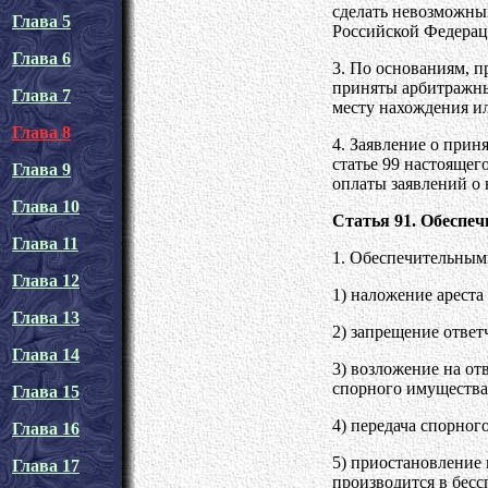
сделать невозможным
Глава 5
Российской Федерац
Глава 6
3. По основаниям, п
приняты арбитражным
Глава 7
месту нахождения и
Глава 8
4. Заявление о прин
статье 99 настоящег
Глава 9
оплаты заявлений о 
Глава 10
Статья 91. Обеспе
Глава 11
1. Обеспечительным
Глава 12
1) наложение ареста
Глава 13
2) запрещение ответ
Глава 14
3) возложение на от
спорного имущества
Глава 15
4) передача спорног
Глава 16
5) приостановление
Глава 17
производится в бесс