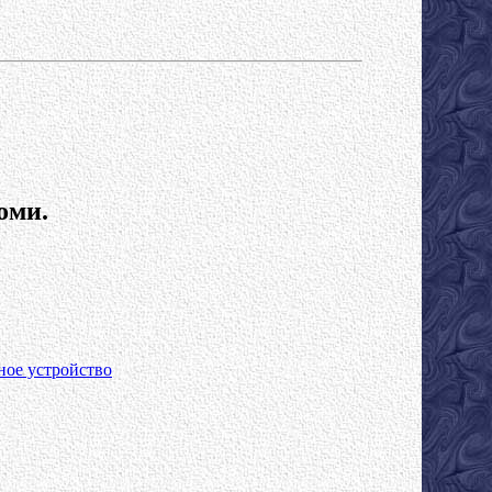
оми.
ное устройство